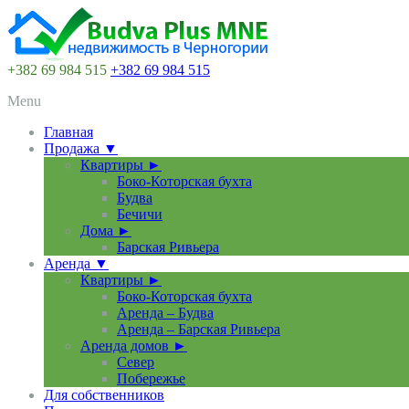
+382 69 984 515
+382 69 984 515
Menu
Главная
Продажа ▼
Квартиры ►
Боко-Которская бухта
Будва
Бечичи
Дома ►
Барская Ривьера
Аренда ▼
Квартиры ►
Боко-Которская бухта
Аренда – Будва
Аренда – Барская Ривьера
Аренда домов ►
Север
Побережье
Для собственников