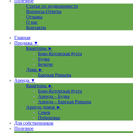
Полезное
Статьи по недвижимости
Вопросы-Ответы
Отзывы
О нас
Контакты
Главная
Продажа ▼
Квартиры ►
Боко-Которская бухта
Будва
Бечичи
Дома ►
Барская Ривьера
Аренда ▼
Квартиры ►
Боко-Которская бухта
Аренда – Будва
Аренда – Барская Ривьера
Аренда домов ►
Север
Побережье
Для собственников
Полезное