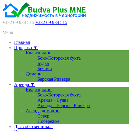
+382 69 984 515
+382 69 984 515
Menu
Главная
Продажа ▼
Квартиры ►
Боко-Которская бухта
Будва
Бечичи
Дома ►
Барская Ривьера
Аренда ▼
Квартиры ►
Боко-Которская бухта
Аренда – Будва
Аренда – Барская Ривьера
Аренда домов ►
Север
Побережье
Для собственников