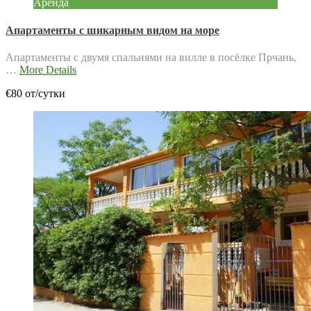
Аренда
Апартаменты с шикарным видом на море
Апартаменты с двумя спальнями на вилле в посёлке Прчань,
…
More Details
€80 от/сутки