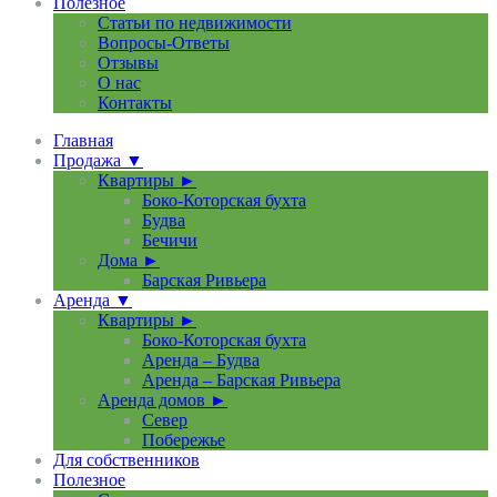
Полезное
Статьи по недвижимости
Вопросы-Ответы
Отзывы
О нас
Контакты
Главная
Продажа ▼
Квартиры ►
Боко-Которская бухта
Будва
Бечичи
Дома ►
Барская Ривьера
Аренда ▼
Квартиры ►
Боко-Которская бухта
Аренда – Будва
Аренда – Барская Ривьера
Аренда домов ►
Север
Побережье
Для собственников
Полезное