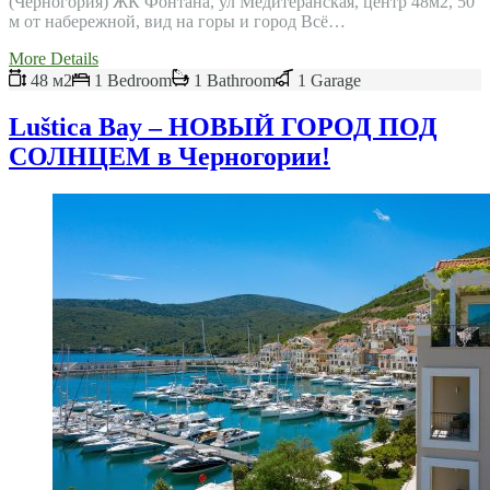
(Черногория) ЖК Фонтана, ул Медитеранская, центр 48м2, 50
м от набережной, вид на горы и город Всё…
More Details
48 м2
1 Bedroom
1 Bathroom
1 Garage
Luštica Bay – НОВЫЙ ГОРОД ПОД
СОЛНЦЕМ в Черногории!