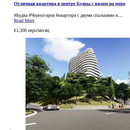
Отличная квартира в центре Будвы с видом на море
#Будва #Черногория #квартира c двумя спальнями и…
Read More
€1,300 евро/месяц