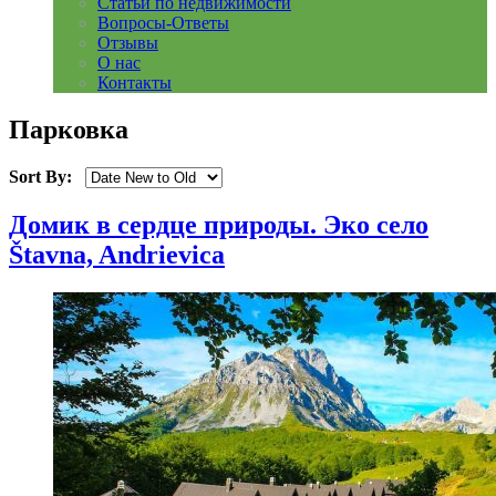
Статьи по недвижимости
Вопросы-Ответы
Отзывы
О нас
Контакты
Парковка
Sort By:
Домик в сердце природы. Эко село
Štavna, Andrievica