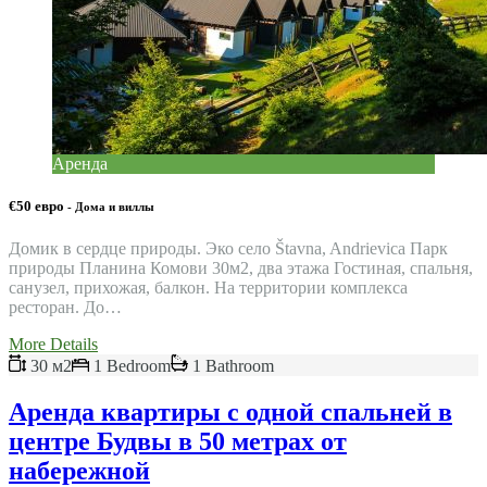
Аренда
€50 евро
- Дома и виллы
Домик в сердце природы. Эко село Štavna, Andrievica Парк
природы Планина Комови 30м2, два этажа Гостиная, спальня,
санузел, прихожая, балкон. На территории комплекса
ресторан. До…
More Details
30 м2
1 Bedroom
1 Bathroom
Аренда квартиры с одной спальней в
центре Будвы в 50 метрах от
набережной