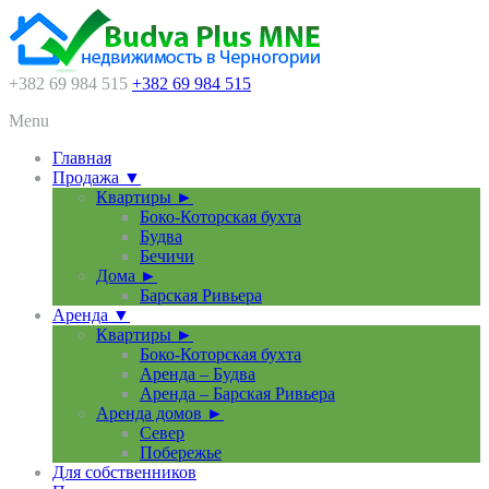
+382 69 984 515
+382 69 984 515
Menu
Главная
Продажа ▼
Квартиры ►
Боко-Которская бухта
Будва
Бечичи
Дома ►
Барская Ривьера
Аренда ▼
Квартиры ►
Боко-Которская бухта
Аренда – Будва
Аренда – Барская Ривьера
Аренда домов ►
Север
Побережье
Для собственников