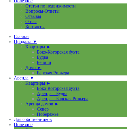
Полезное
Статьи по недвижимости
Вопросы-Ответы
Отзывы
О нас
Контакты
Главная
Продажа ▼
Квартиры ►
Боко-Которская бухта
Будва
Бечичи
Дома ►
Барская Ривьера
Аренда ▼
Квартиры ►
Боко-Которская бухта
Аренда – Будва
Аренда – Барская Ривьера
Аренда домов ►
Север
Побережье
Для собственников
Полезное