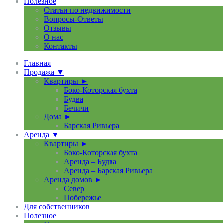
Полезное
Статьи по недвижимости
Вопросы-Ответы
Отзывы
О нас
Контакты
Главная
Продажа ▼
Квартиры ►
Боко-Которская бухта
Будва
Бечичи
Дома ►
Барская Ривьера
Аренда ▼
Квартиры ►
Боко-Которская бухта
Аренда – Будва
Аренда – Барская Ривьера
Аренда домов ►
Север
Побережье
Для собственников
Полезное