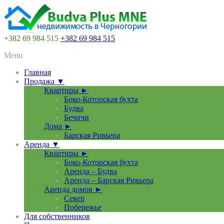
+382 69 984 515
+382 69 984 515
Menu
Главная
Продажа ▼
Квартиры ►
Боко-Которская бухта
Будва
Бечичи
Дома ►
Барская Ривьера
Аренда ▼
Квартиры ►
Боко-Которская бухта
Аренда – Будва
Аренда – Барская Ривьера
Аренда домов ►
Север
Побережье
Для собственников