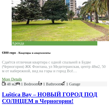
Аренда
€800 евро
- Квартиры и апартаменты
Сдаётся отличная квартира с одной спальней в Будве
(Черногория) ЖК Фонтана, ул Медитеранская, центр 48м2, 50
м от набережной, вид на горы и город Всё…
More Details
48 м2
1 Bedroom
1 Bathroom
1 Garage
Luštica Bay – НОВЫЙ ГОРОД ПОД
СОЛНЦЕМ в Черногории!