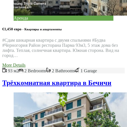
Аренда
€1,450 евро
- Квартиры и апартаменты
#Сдам шикарная квартира с двумя спальнями #Будвa
#Черногория Район ресторана Парма 93м3, 5 этаж дома без
лифта. Теплая, солнечная квартира. Южная сторона. Вид на
город…
More Details
93 м2
2 Bedrooms
2 Bathrooms
1 Garage
Трёхкомнатная квартира в Бечичи