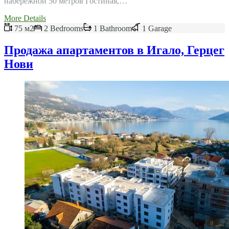
набережной 50 метров Гостиная,…
More Details
75 м2
2 Bedrooms
1 Bathroom
1 Garage
Продажа апартаментов в Игало, Герцег
Нови