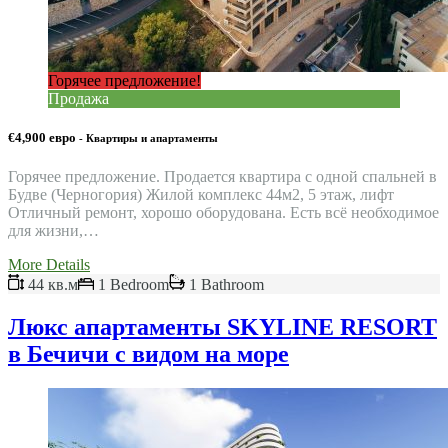
Горячее предложение!
Продажа
€4,900 евро
- Квартиры и апартаменты
Горячее предложение. Продается квартира с одной спальней в
Будве (Черногория) Жилой комплекс 44м2, 5 этаж, лифт
Отличный ремонт, хорошо оборудована. Есть всё необходимое
для жизни,…
More Details
44 кв.м
1 Bedroom
1 Bathroom
Люкс апартаменты SKYLINE RESORT
в Бечичи с видом на море