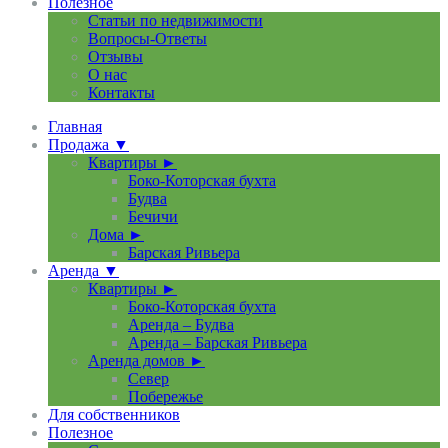
Полезное
Статьи по недвижимости
Вопросы-Ответы
Отзывы
О нас
Контакты
Главная
Продажа ▼
Квартиры ►
Боко-Которская бухта
Будва
Бечичи
Дома ►
Барская Ривьера
Аренда ▼
Квартиры ►
Боко-Которская бухта
Аренда – Будва
Аренда – Барская Ривьера
Аренда домов ►
Север
Побережье
Для собственников
Полезное