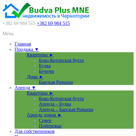
+382 69 984 515
+382 69 984 515
Menu
Главная
Продажа ▼
Квартиры ►
Боко-Которская бухта
Будва
Бечичи
Дома ►
Барская Ривьера
Аренда ▼
Квартиры ►
Боко-Которская бухта
Аренда – Будва
Аренда – Барская Ривьера
Аренда домов ►
Север
Побережье
Для собственников