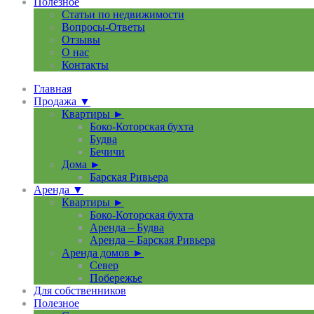
Полезное
Статьи по недвижимости
Вопросы-Ответы
Отзывы
О нас
Контакты
Главная
Продажа ▼
Квартиры ►
Боко-Которская бухта
Будва
Бечичи
Дома ►
Барская Ривьера
Аренда ▼
Квартиры ►
Боко-Которская бухта
Аренда – Будва
Аренда – Барская Ривьера
Аренда домов ►
Север
Побережье
Для собственников
Полезное