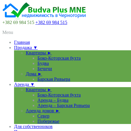
+382 69 984 515
+382 69 984 515
Menu
Главная
Продажа ▼
Квартиры ►
Боко-Которская бухта
Будва
Бечичи
Дома ►
Барская Ривьера
Аренда ▼
Квартиры ►
Боко-Которская бухта
Аренда – Будва
Аренда – Барская Ривьера
Аренда домов ►
Север
Побережье
Для собственников