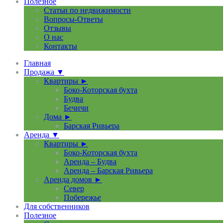
Полезное
Статьи по недвижимости
Вопросы-Ответы
Отзывы
О нас
Контакты
Главная
Продажа ▼
Квартиры ►
Боко-Которская бухта
Будва
Бечичи
Дома ►
Барская Ривьера
Аренда ▼
Квартиры ►
Боко-Которская бухта
Аренда – Будва
Аренда – Барская Ривьера
Аренда домов ►
Север
Побережье
Для собственников
Полезное