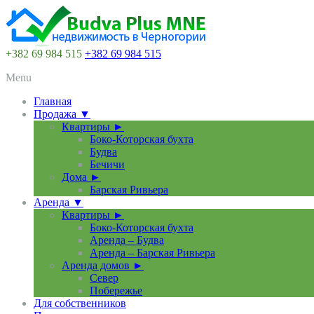
+382 69 984 515
+382 69 984 515
Menu
Главная
Продажа ▼
Квартиры ►
Боко-Которская бухта
Будва
Бечичи
Дома ►
Барская Ривьера
Аренда ▼
Квартиры ►
Боко-Которская бухта
Аренда – Будва
Аренда – Барская Ривьера
Аренда домов ►
Север
Побережье
Для собственников