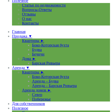
Полезное
Статьи по недвижимости
Вопросы-Ответы
Отзывы
О нас
Контакты
Главная
Продажа ▼
Квартиры ►
Боко-Которская бухта
Будва
Бечичи
Дома ►
Барская Ривьера
Аренда ▼
Квартиры ►
Боко-Которская бухта
Аренда – Будва
Аренда – Барская Ривьера
Аренда домов ►
Север
Побережье
Для собственников
Полезное