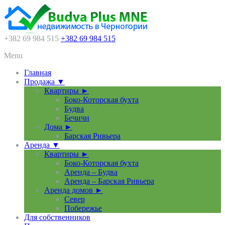
+382 69 984 515
+382 69 984 515
Menu
Главная
Продажа ▼
Квартиры ►
Боко-Которская бухта
Будва
Бечичи
Дома ►
Барская Ривьера
Аренда ▼
Квартиры ►
Боко-Которская бухта
Аренда – Будва
Аренда – Барская Ривьера
Аренда домов ►
Север
Побережье
Для собственников