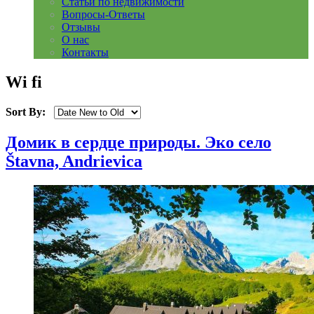
Статьи по недвижимости
Вопросы-Ответы
Отзывы
О нас
Контакты
Wi fi
Sort By:
Домик в сердце природы. Эко село
Štavna, Andrievica