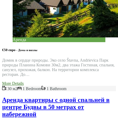
Аренда
€50 евро
- Дома и виллы
Домик в сердце природы. Эко село Štavna, Andrievica Парк
природы Планина Комови 30м2, два этажа Гостиная, спальня,
санузел, прихожая, балкон. На территории комплекса
ресторан. До…
More Details
30 м2
1 Bedroom
1 Bathroom
Аренда квартиры с одной спальней в
центре Будвы в 50 метрах от
набережной