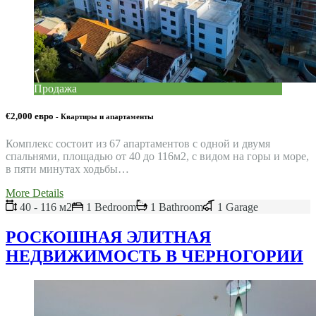
Продажа
€2,000 евро
- Квартиры и апартаменты
Комплекс состоит из 67 апартаментов с одной и двумя
спальнями, площадью от 40 до 116м2, с видом на горы и море,
в пяти минутах ходьбы…
More Details
40 - 116 м2
1 Bedroom
1 Bathroom
1 Garage
РОСКОШНАЯ ЭЛИТНАЯ
НЕДВИЖИМОСТЬ В ЧЕРНОГОРИИ