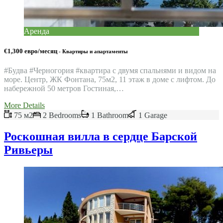
Аренда
€1,300 евро/месяц
- Квартиры и апартаменты
#Будва #Черногория #квартира c двумя спальнями и видом на
море. Центр, ЖК Фонтана, 75м2, 11 этаж в доме с лифтом. До
набережной 50 метров Гостиная,…
More Details
75 м2
2 Bedrooms
1 Bathroom
1 Garage
Роскошная вилла в сердце Барской
Ривьеры