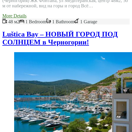
(Черногория) ЖК Фонтана, ул Медитеранская, центр 48м2, 50
м от набережной, вид на горы и город Всё…
More Details
48 м2
1 Bedroom
1 Bathroom
1 Garage
Luštica Bay – НОВЫЙ ГОРОД ПОД
СОЛНЦЕМ в Черногории!