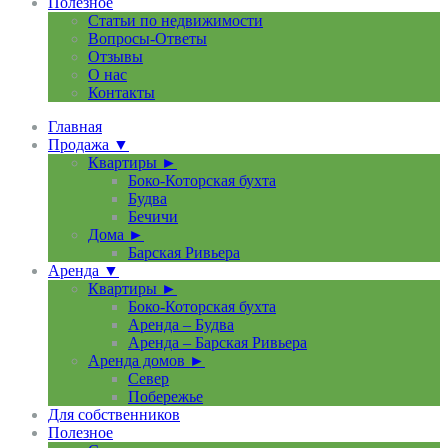
Полезное
Статьи по недвижимости
Вопросы-Ответы
Отзывы
О нас
Контакты
Главная
Продажа ▼
Квартиры ►
Боко-Которская бухта
Будва
Бечичи
Дома ►
Барская Ривьера
Аренда ▼
Квартиры ►
Боко-Которская бухта
Аренда – Будва
Аренда – Барская Ривьера
Аренда домов ►
Север
Побережье
Для собственников
Полезное