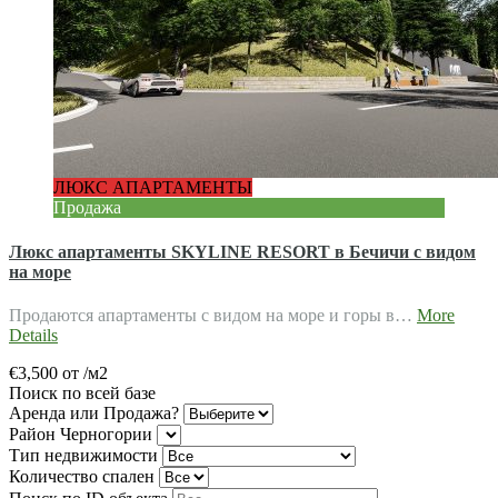
ЛЮКС АПАРТАМЕНТЫ
Продажа
Люкс апартаменты SKYLINE RESORT в Бечичи с видом
на море
Продаются апартаменты с видом на море и горы в…
More
Details
€3,500 от /м2
Поиск по всей базе
Аренда или Продажа?
Район Черногории
Тип недвижимости
Количество спален