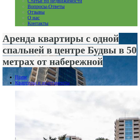
Статьи по недвижимости
Вопросы-Ответы
Отзывы
О нас
Контакты
Аренда квартиры с одной
спальней в центре Будвы в 50
метрах от набережной
Home
Квартиры и апартаменты