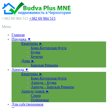
+382 69 984 515
+382 69 984 515
Menu
Главная
Продажа ▼
Квартиры ►
Боко-Которская бухта
Будва
Бечичи
Дома ►
Барская Ривьера
Аренда ▼
Квартиры ►
Боко-Которская бухта
Аренда – Будва
Аренда – Барская Ривьера
Аренда домов ►
Север
Побережье
Для собственников