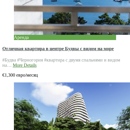
Аренда
Отличная квартира в центре Будвы с видом на море
#Будва #Черногория #квартира c двумя спальнями и видом
на…
More Details
€1,300 евро/месяц