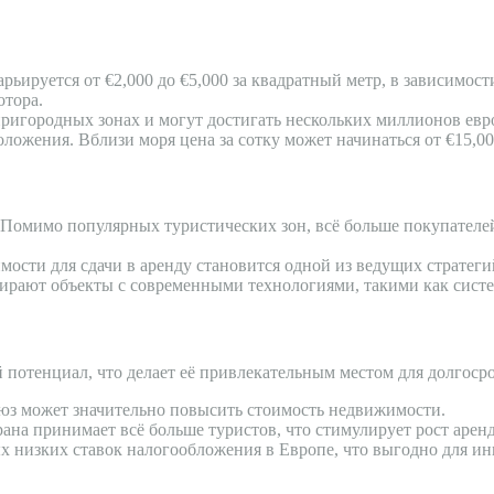
ьируется от €2,000 до €5,000 за квадратный метр, в зависимост
отора.
пригородных зонах и могут достигать нескольких миллионов ев
оложения. Вблизи моря цена за сотку может начинаться от €15,0
Помимо популярных туристических зон, всё больше покупателе
сти для сдачи в аренду становится одной из ведущих стратеги
ирают объекты с современными технологиями, такими как систе
 потенциал, что делает её привлекательным местом для долгос
юз может значительно повысить стоимость недвижимости.
ана принимает всё больше туристов, что стимулирует рост арен
х низких ставок налогообложения в Европе, что выгодно для ин