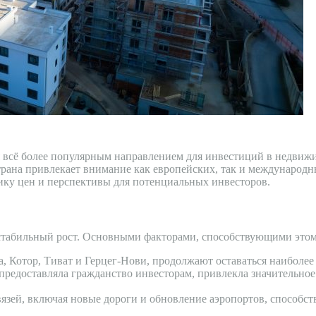
ся всё более популярным направлением для инвестиций в недвиж
страна привлекает внимание как европейских, так и международ
ку цен и перспективы для потенциальных инвесторов.
табильный рост. Основными факторами, способствующими этому
ва, Котор, Тиват и Герцег-Нови, продолжают оставаться наибол
предоставляла гражданство инвесторам, привлекла значительное
язей, включая новые дороги и обновление аэропортов, способс