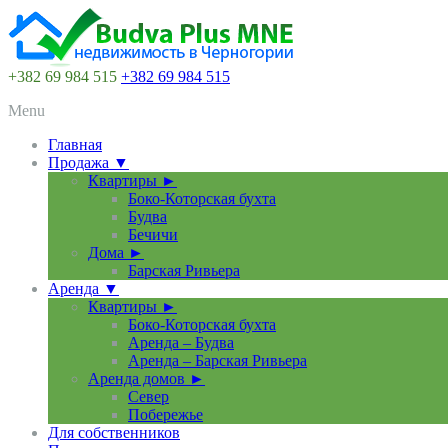
+382 69 984 515
+382 69 984 515
Menu
Главная
Продажа ▼
Квартиры ►
Боко-Которская бухта
Будва
Бечичи
Дома ►
Барская Ривьера
Аренда ▼
Квартиры ►
Боко-Которская бухта
Аренда – Будва
Аренда – Барская Ривьера
Аренда домов ►
Север
Побережье
Для собственников