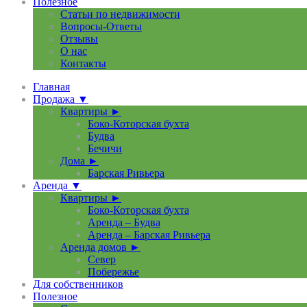
Полезное
Статьи по недвижимости
Вопросы-Ответы
Отзывы
О нас
Контакты
Главная
Продажа ▼
Квартиры ►
Боко-Которская бухта
Будва
Бечичи
Дома ►
Барская Ривьера
Аренда ▼
Квартиры ►
Боко-Которская бухта
Аренда – Будва
Аренда – Барская Ривьера
Аренда домов ►
Север
Побережье
Для собственников
Полезное