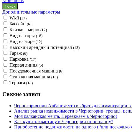
More fields
Дополнительные параметры
Wi-fi
(17)
Бассейн
(6)
Близко к морю
(17)
Вид на горы
(18)
Вид на море
(12)
Высокий арендный потенциал
(13)
Гараж
(6)
Парковка
(17)
Первая линия
(5)
Посудомоечная машина
(6)
Стиральная машина
(16)
Терраса
(18)
Свежие записи
Черногория или Албания: что выбрать для иммиграции в 
Анализ рынка недвижимости в Черногории: тренды, цен
Моя балканская мечта. Переезжаем в Черногорию!
Как купить квартиру в Черногории иностранцу?
Приобретение недвижимости на одного и/или несколько 