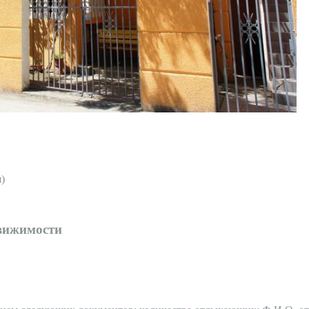
)
движимости