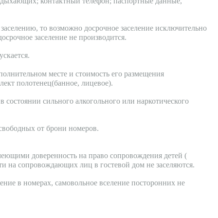
тдыхающих; контактный телефон; паспортные данные,
 заселению, то возможно досрочное заселение исключительно
осрочное заселение не производится.
ускается.
ополнительном месте и стоимость его размещения
лект полотенец(банное, лицевое).
в состоянии сильного алкогольного или наркотического
 свободных от брони номеров.
меющими доверенность на право сопровождения детей (
ти на сопровождающих лиц в гостевой дом не заселяются.
дение в номерах, самовольное вселение посторонних не