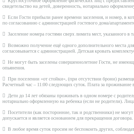
 Круглосуточное оформление физических лиц с предоставле
свидетельство на детей, доверенность, нотариально оформленну
 Если Гости прибыли ранее времени заселения, и номер, в к
по согласованию с администрацией гостевого дома/апартаменто
 Заселение номера гостями сверх лимита мест, указанного в 
 Возможно получение ещё одного дополнительного места для д
согласовывается с администрацией. Детская кровать комплектуе
 Не могут быть заселены совершеннолетние Гости, не имеющи
опьянения.
 При поселении «от стойки», (при отсутствии брони) размеще
Расчетный час – 11:00 следующих суток. Плата за проживание в
 Дети до 14 лет обязаны проживать в одном номере с родите
нотариально оформленную на ребенка (если не родители). Лица
 Посетители (как посторонние, так и родственники) не могут
допускается и является основанием для прекращения договора.
 В любое время суток просим не беспокоить других, соблюда