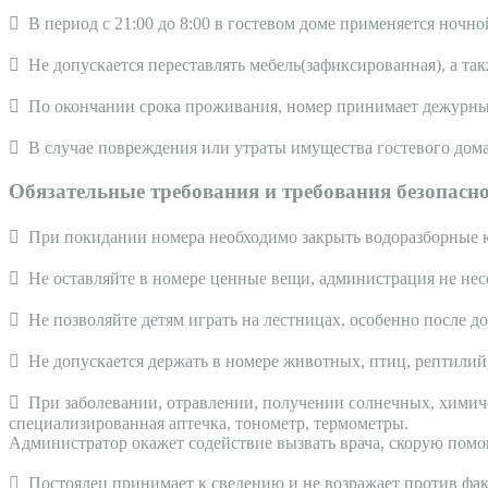
 В период с 21:00 до 8:00 в гостевом доме применяется ночн
 Не допускается переставлять мебель(зафиксированная), а та
 По окончании срока проживания, номер принимает дежурн
 В случае повреждения или утраты имущества гостевого дома
Обязательные требования и требования безопасн
 При покидании номера необходимо закрыть водоразборные кр
 Не оставляйте в номере ценные вещи, администрация не несё
 Не позволяйте детям играть на лестницах, особенно после д
 Не допускается держать в номере животных, птиц, рептилий
 При заболевании, отравлении, получении солнечных, химиче
специализированная аптечка, тонометр, термометры.
Администратор окажет содействие вызвать врача, скорую помо
 Постоялец принимает к сведению и не возражает против фак