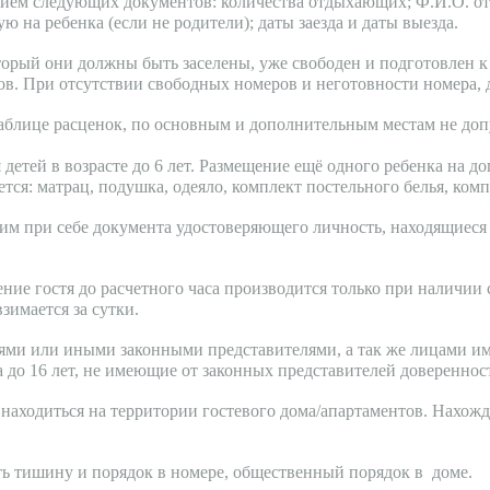
нием следующих документов: количества отдыхающих; Ф.И.О. о
ю на ребенка (если не родители); даты заезда и даты выезда.
оторый они должны быть заселены, уже свободен и подготовлен к
в. При отсутствии свободных номеров и неготовности номера, д
таблице расценок, по основным и дополнительным местам не доп
етей в возрасте до 6 лет. Размещение ещё одного ребенка на д
тся: матрац, подушка, одеяло, комплект постельного белья, комп
м при себе документа удостоверяющего личность, находящиеся 
ние гостя до расчетного часа производится только при наличии
зимается за сутки.
лями или иными законными представителями, а так же лицами и
 до 16 лет, не имеющие от законных представителей довереннос
 находиться на территории гостевого дома/апартаментов. Нахож
ть тишину и порядок в номере, общественный порядок в доме.