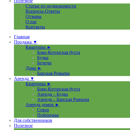
Полезное
Статьи по недвижимости
Вопросы-Ответы
Отзывы
О нас
Контакты
Главная
Продажа ▼
Квартиры ►
Боко-Которская бухта
Будва
Бечичи
Дома ►
Барская Ривьера
Аренда ▼
Квартиры ►
Боко-Которская бухта
Аренда – Будва
Аренда – Барская Ривьера
Аренда домов ►
Север
Побережье
Для собственников
Полезное