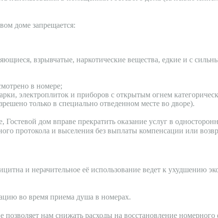
евом доме запрещается:
яющиеся, взрывчатые, наркотические вещества, едкие и с сильн
смотрено в номере;
варки, электроплиток и приборов с открытым огнем категоричес
азрешено только в специально отведенном месте во дворе).
е, Гостевой дом вправе прекратить оказание услуг в односторо
ного протокола и выселения без выплаты компенсации или возвр
ицитна и нерачительное её использование ведет к ухудшению эк
ацию во время приема душа в номерах.
е позволяет нам снижать расходы на восстановление номерного 