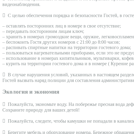
видеонаблюдения.
 С целью обеспечения порядка и безопасности Гостей, в гост
– оставлять посторонних лиц в номере в свое отсутствие;
– передавать посторонним лицам ключ;
– хранить в номерах громоздкие вещи, оружие, легковоспламен
– беспокоить Гостя других номеров с 21:00 до 8:00 часов;
– распивать спиртные напитки на территории гостевого дома;
– пользоваться нагревательными приборами, если это не преду
– использование в номерах кипятильников, мультиварки, кофе
– курить на территории гостевого дома и в номере ( Курение р
 В случае нарушения условий, указанных в настоящем раздел
Гостей вызвать наряд полиции для составления административ
Экология и экономия
 Пожалуйста, экономьте воду. На побережье пресная вода деф
Сохраните природу для ваших детей!
 Пожалуйста, следите, чтобы камушки не попадали в канализ
 Берегите мебель и оборудование номера. Бережное обращени