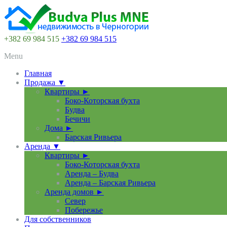
+382 69 984 515
+382 69 984 515
Menu
Главная
Продажа ▼
Квартиры ►
Боко-Которская бухта
Будва
Бечичи
Дома ►
Барская Ривьера
Аренда ▼
Квартиры ►
Боко-Которская бухта
Аренда – Будва
Аренда – Барская Ривьера
Аренда домов ►
Север
Побережье
Для собственников