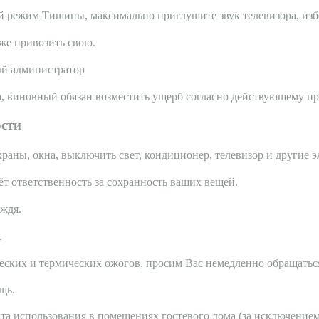
ой режим Тишины, максимально приглушите звук телевизора, избе
кже привозить свою.
ый администратор
, виновный обязан возместить ущерб согласно действующему пр
ости
аны, окна, выключить свет, кондиционер, телевизор и другие э
т ответственность за сохранность ваших вещей.
ождя.
.
ских и термических ожогов, просим Вас немедленно обращаться 
щь.
та использования в помещениях гостевого дома (за исключение