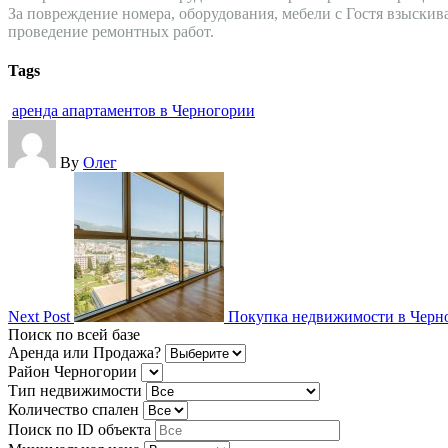
За повреждение номера, оборудования, мебели с Гостя взыски
проведение ремонтных работ.
Tags
аренда апартаментов в Черногории
By
Олег
Next Post
Покупка недвижимости в Черн
Поиск по всей базе
Аренда или Продажа?
Район Черногории
Тип недвижимости
Количество спален
Поиск по ID объекта